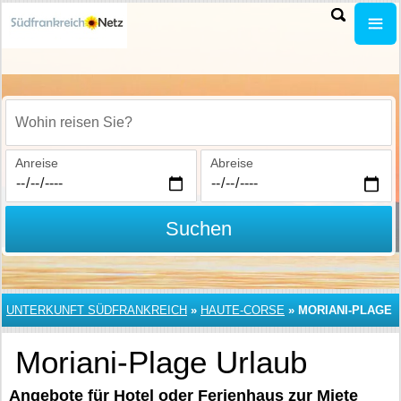
Wohin reisen Sie?
Anreise
Abreise
Suchen
UNTERKUNFT SÜDFRANKREICH
»
HAUTE-CORSE
»
MORIANI-PLAGE
Moriani-Plage Urlaub
Angebote für Hotel oder Ferienhaus zur Miete