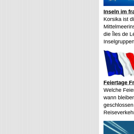
Inseln im f
Korsika ist 
Mittelmeerin
die Îles de L
Inselgruppen
Feiertage F
Welche Feier
wann bleibe
geschlossen
Reiseverkehr