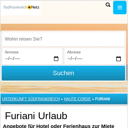
Wohin reisen Sie?
Anreise
Abreise
Suchen
UNTERKUNFT SÜDFRANKREICH
»
HAUTE-CORSE
»
FURIANI
Furiani Urlaub
Angebote für Hotel oder Ferienhaus zur Miete