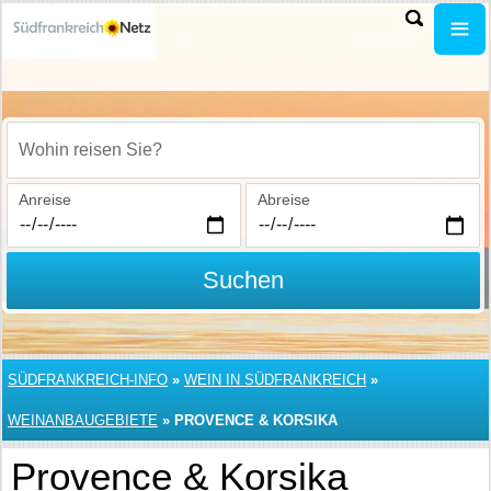
Wohin reisen Sie?
Anreise
Abreise
Suchen
SÜDFRANKREICH-INFO
»
WEIN IN SÜDFRANKREICH
»
WEINANBAUGEBIETE
»
PROVENCE & KORSIKA
Provence & Korsika