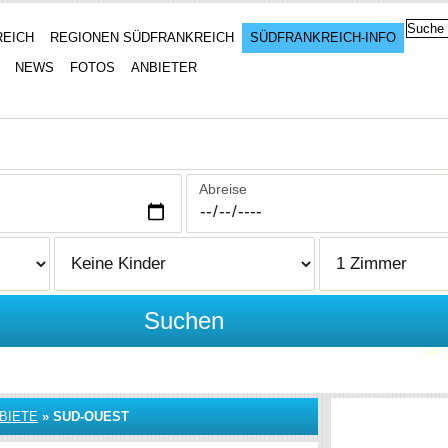
REICH
REGIONEN SÜDFRANKREICH
SÜDFRANKREICH-INFO
NEWS
FOTOS
ANBIETER
Abreise
Suchen
BIETE
»
SUD-OUEST