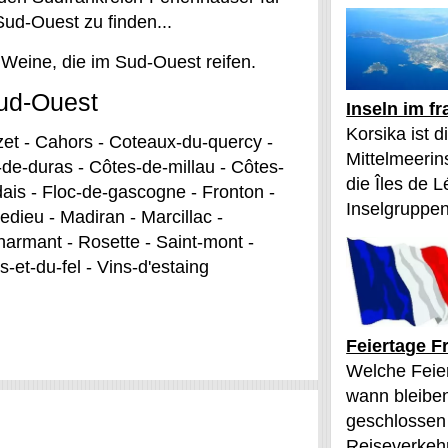
ud-Ouest zu finden...
 Weine, die im Sud-Ouest reifen.
ud-Ouest
Inseln im f
Korsika ist 
zet - Cahors - Coteaux-du-quercy -
Mittelmeerin
de-duras - Côtes-de-millau - Côtes-
die Îles de L
ais - Floc-de-gascogne - Fronton -
Inselgruppen
edieu - Madiran - Marcillac -
harmant - Rosette - Saint-mont -
-et-du-fel - Vins-d'estaing
Feiertage F
Welche Feier
wann bleibe
geschlossen
Reiseverkehr