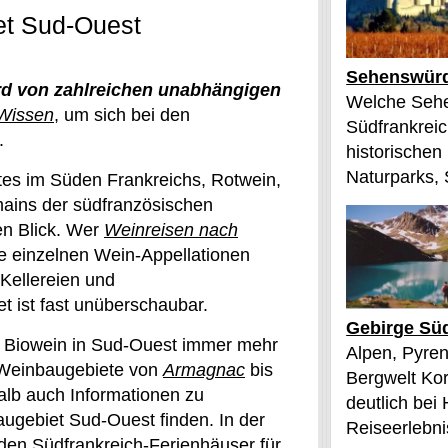
et Sud-Ouest
Sehenswürd
d von zahlreichen unabhängigen
Welche Sehe
Wissen
, um sich bei den
Südfrankreic
.
historischen
Naturparks, 
es im Süden Frankreichs, Rotwein,
ains der südfranzösischen
en Blick. Wer
Weinreisen nach
die einzelnen Wein-Appellationen
 Kellereien und
 ist fast unüberschaubar.
Gebirge Süd
 Biowein in Sud-Ouest immer mehr
Alpen, Pyren
 Weinbaugebiete von
Armagnac
bis
Bergwelt Kor
lb auch Informationen zu
deutlich bei
gebiet Sud-Ouest finden. In der
Reiseerlebnis
den Südfrankreich-Ferienhäuser für