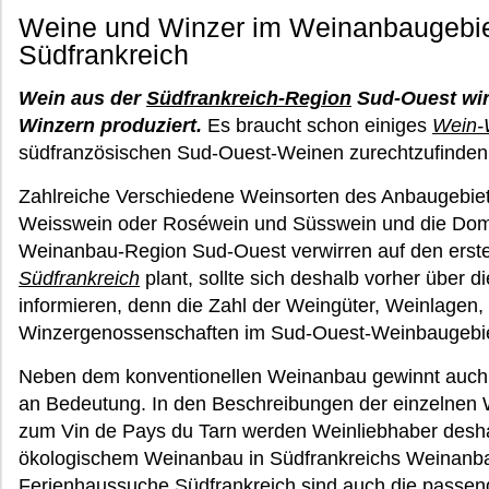
Weine und Winzer im Weinanbaugebi
Südfrankreich
Wein aus der
Südfrankreich-Region
Sud-Ouest wir
Winzern produziert.
Es braucht schon einiges
Wein-
südfranzösischen Sud-Ouest-Weinen zurechtzufinden
Zahlreiche Verschiedene Weinsorten des Anbaugebiet
Weisswein oder Roséwein und Süsswein und die Dom
Weinanbau-Region Sud-Ouest verwirren auf den erst
Südfrankreich
plant, sollte sich deshalb vorher über 
informieren, denn die Zahl der Weingüter, Weinlagen,
Winzergenossenschaften im Sud-Ouest-Weinbaugebiet
Neben dem konventionellen Weinanbau gewinnt auch
an Bedeutung. In den Beschreibungen der einzelnen
zum Vin de Pays du Tarn werden Weinliebhaber desha
ökologischem Weinanbau in Südfrankreichs Weinanbau
Ferienhaussuche Südfrankreich sind auch die passen