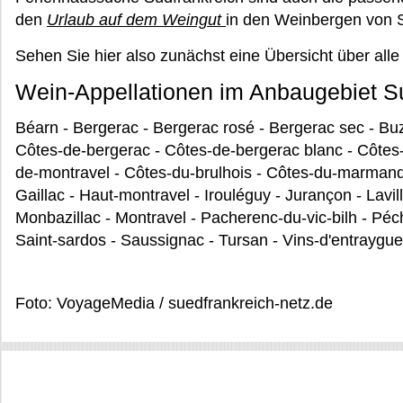
den
Urlaub auf dem Weingut
in den Weinbergen von S
Sehen Sie hier also zunächst eine Übersicht über alle
Wein-Appellationen im Anbaugebiet S
Béarn - Bergerac - Bergerac rosé - Bergerac sec - Bu
Côtes-de-bergerac - Côtes-de-bergerac blanc - Côtes-
de-montravel - Côtes-du-brulhois - Côtes-du-marmand
Gaillac - Haut-montravel - Irouléguy - Jurançon - Lavill
Monbazillac - Montravel - Pacherenc-du-vic-bilh - Péc
Saint-sardos - Saussignac - Tursan - Vins-d'entraygues
Foto: VoyageMedia / suedfrankreich-netz.de