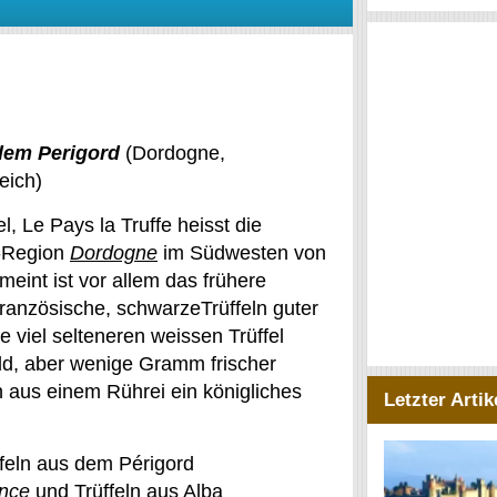
 dem Perigord
(Dordogne,
eich)
l, Le Pays la Truffe heisst die
h-Region
Dordogne
im Südwesten von
meint ist vor allem das frühere
ranzösische, schwarzeTrüffeln guter
ie viel selteneren weissen Trüffel
eld, aber wenige Gramm frischer
 aus einem Rührei ein königliches
Letzter Artik
feln aus dem Périgord
nce
und Trüffeln aus Alba