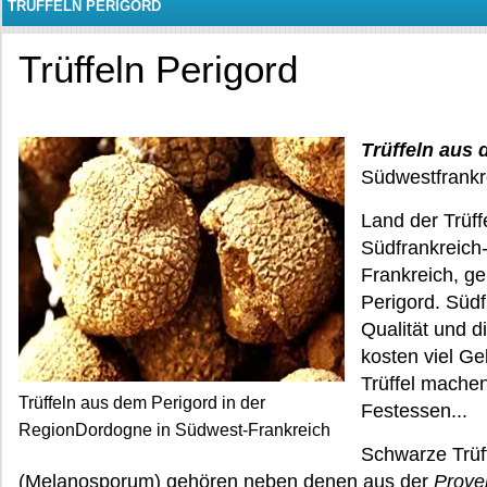
TRÜFFELN PERIGORD
Trüffeln Perigord
Trüffeln aus
Südwestfrankr
Land der Trüffe
Südfrankreic
Frankreich, ge
Perigord. Südf
Qualität und d
kosten viel G
Trüffel machen
Trüffeln aus dem Perigord in der
Festessen...
RegionDordogne in Südwest-Frankreich
Schwarze Trüf
(Melanosporum) gehören neben denen aus der
Prove