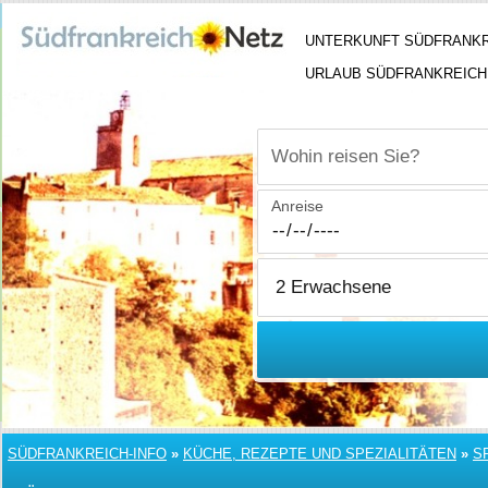
UNTERKUNFT SÜDFRANK
URLAUB SÜDFRANKREICH
Wohin reisen Sie?
Anreise
SÜDFRANKREICH-INFO
»
KÜCHE, REZEPTE UND SPEZIALITÄTEN
»
S