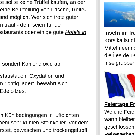
llte keine Trüffel kaufen, an der
 eine Beurteilung von Frische, Reife-
and möglich. Wer sich trotz guter
ln traut - dem seien für den
estaurants oder einige gute
Hotels in
Inseln im f
Korsika ist 
Mittelmeerin
die Îles de L
Inselgruppen
nd sondert Kohlendioxid ab.
astaustauch, Oxydation und
 richtig lagert, bewahrt sich
delpilzes.
Feiertage F
Welche Feier
en Kühlbedingungen in luftdichten
wann bleibe
nem sehr kühlen Steinkeller. Vor dem
geschlossen
rstet, gewaschen und trockengetupft
Reiseverkehr