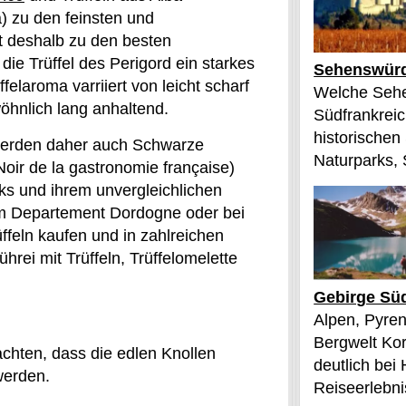
) zu den feinsten und
t deshalb zu den besten
die Trüffel des Perigord ein starkes
Sehenswürd
felaroma varriiert von leicht scharf
Welche Sehe
wöhnlich lang anhaltend.
Südfrankreic
historischen
 werden daher auch Schwarze
Naturparks, 
ir de la gastronomie française)
s und ihrem unvergleichlichen
im Departement Dordogne oder bei
ffeln kaufen und in zahlreichen
hrei mit Trüffeln, Trüffelomelette
Gebirge Süd
Alpen, Pyren
Bergwelt Kor
achten, dass die edlen Knollen
deutlich bei
werden.
Reiseerlebnis