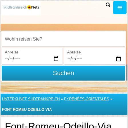
Wohin reisen Sie?
Anreise
Abreise
Suchen
UNTERKUNFT SÜDFRANKREICH
»
PYRÉNÉES-ORIENTALES
»
FONT-ROMEU-ODEILLO-VIA
Font-Romeu-Odeillo-Via