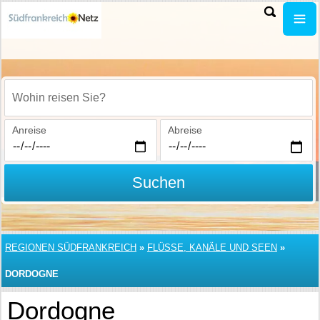
Wohin reisen Sie?
Anreise
Abreise
Suchen
REGIONEN SÜDFRANKREICH
»
FLÜSSE, KANÄLE UND SEEN
»
DORDOGNE
Dordogne