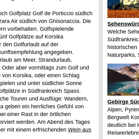
 Golfplatz Golf de Porticcio südlich
zara Air südlich von Ghisonaccia. Die
Sehenswürd
ern vorbehalten. Golfspielende
Welche Sehe
fünf Golfplätze auf Korsika
Südfrankreic
 den Golfurlaub auf der
historischen
erkunftsempfehlung angegeben.
Naturparks, 
rlaub am Meer, Strandurlaub,
n. Oder aber vormittags zum Golf und
 von Korsika, oder einen Schlag
spielen und unter südlicher Sonne
lfplätze in Südfrankreich Spass.
liche Touren und Ausflüge: Wandern,
Gebirge Süd
a geben ein herrliches Gefühl von
Alpen, Pyren
i einer Rast in der örtlichen
Bergwelt Kor
serviert werden. Am Abend des Tages
deutlich bei
r mit einem erfrischenden
Wein aus
Reiseerlebnis