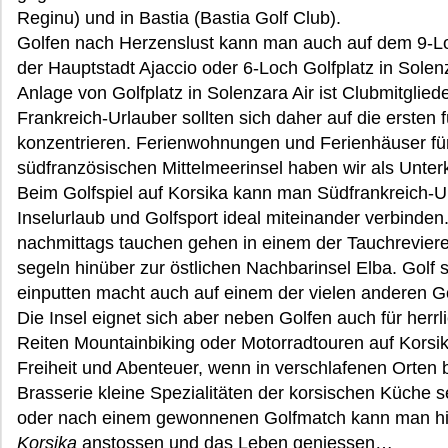
Reginu) und in Bastia (Bastia Golf Club).
Golfen nach Herzenslust kann man auch auf dem 9-Loch
der Hauptstadt Ajaccio oder 6-Loch Golfplatz in Solen
Anlage von Golfplatz in Solenzara Air ist Clubmitglied
Frankreich-Urlauber sollten sich daher auf die ersten 
konzentrieren. Ferienwohnungen und Ferienhäuser für
südfranzösischen Mittelmeerinsel haben wir als Unt
Beim Golfspiel auf Korsika kann man Südfrankreich-U
Inselurlaub und Golfsport ideal miteinander verbinde
nachmittags tauchen gehen in einem der Tauchreviere
segeln hinüber zur östlichen Nachbarinsel Elba. Golf 
einputten macht auch auf einem der vielen anderen Go
Die Insel eignet sich aber neben Golfen auch für herr
Reiten Mountainbiking oder Motorradtouren auf Korsik
Freiheit und Abenteuer, wenn in verschlafenen Orten be
Brasserie kleine Spezialitäten der korsischen Küche 
oder nach einem gewonnenen Golfmatch kann man hie
Korsika
anstossen und das Leben geniessen…