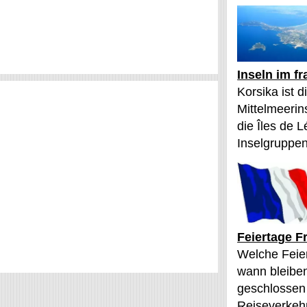
Inseln im f
Korsika ist 
Mittelmeerin
die Îles de L
Inselgruppen
Feiertage F
Welche Feier
wann bleibe
geschlossen
Reiseverkehr