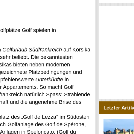
olfplätze Golf spielen in
m
Golfurlaub Südfrankreich
auf Korsika
n sehr beliebt. Die bekanntesten
rsikas bieten neben modernen
ezeichnete Platzbedingungen und
mpfehlenswerte
Unterkünfte
in
er Appartements. So macht Golf
frankreich natürlich Spass: Strahlende
haft und die angenehme Brise des
Letzter Artik
platz des „Golf de Lezza“ im Südosten
Loch-Golfanlage des Golf de Spérone,
 Anlagen in Speloncato, (Golf du