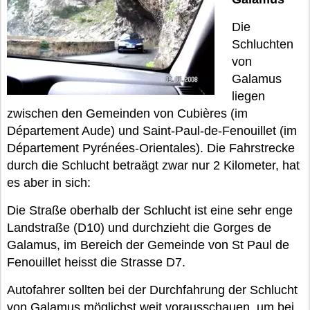
Die
Schluchten
von
Galamus
liegen
zwischen den Gemeinden von Cubières (im
Département Aude) und Saint-Paul-de-Fenouillet (im
Département Pyrénées-Orientales). Die Fahrstrecke
durch die Schlucht betraägt zwar nur 2 Kilometer, hat
es aber in sich:
Die Straße oberhalb der Schlucht ist eine sehr enge
Landstraße (D10) und durchzieht die Gorges de
Galamus, im Bereich der Gemeinde von St Paul de
Fenouillet heisst die Strasse D7.
Autofahrer sollten bei der Durchfahrung der Schlucht
von Galamus möglichst weit vorausschauen, um bei