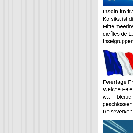
Inseln im f
Korsika ist 
Mittelmeerin
die Îles de L
Inselgruppen
Feiertage F
Welche Feier
wann bleibe
geschlossen
Reiseverkehr