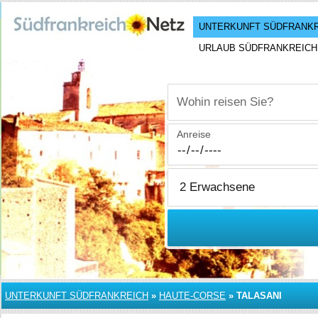
UNTERKUNFT SÜDFRANK
URLAUB SÜDFRANKREICH
Wohin reisen Sie?
Anreise
UNTERKUNFT SÜDFRANKREICH
»
HAUTE-CORSE
»
TALASANI