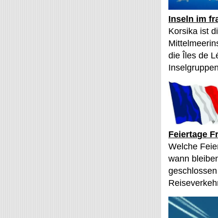
Inseln im f
Korsika ist 
Mittelmeerin
die Îles de L
Inselgruppen
Feiertage F
Welche Feier
wann bleibe
geschlossen
Reiseverkehr