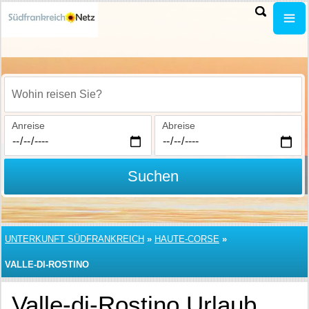
Wohin reisen Sie?
Anreise
Abreise
Suchen
UNTERKUNFT SÜDFRANKREICH
»
HAUTE-CORSE
»
VALLE-DI-ROSTINO
Valle-di-Rostino Urlaub