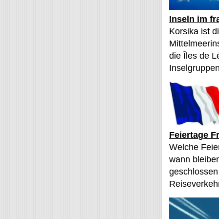
Inseln im f
Korsika ist 
Mittelmeerin
die Îles de L
Inselgruppen
Feiertage F
Welche Feier
wann bleibe
geschlossen
Reiseverkehr