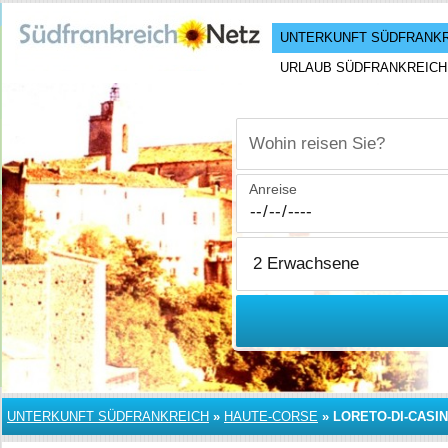
UNTERKUNFT SÜDFRANK
URLAUB SÜDFRANKREICH
Wohin reisen Sie?
Anreise
UNTERKUNFT SÜDFRANKREICH
»
HAUTE-CORSE
»
LORETO-DI-CASI