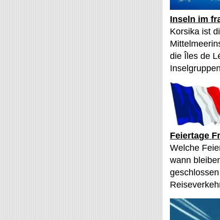
Inseln im f
Korsika ist 
Mittelmeerin
die Îles de L
Inselgruppen
Feiertage F
Welche Feier
wann bleibe
geschlossen
Reiseverkehr