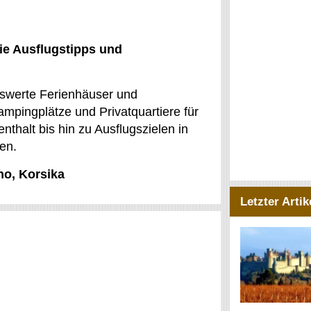
ie Ausflugstipps und
eiswerte Ferienhäuser und
mpingplätze und Privatquartiere für
thalt bis hin zu Ausflugszielen in
hen.
no, Korsika
Letzter Artik