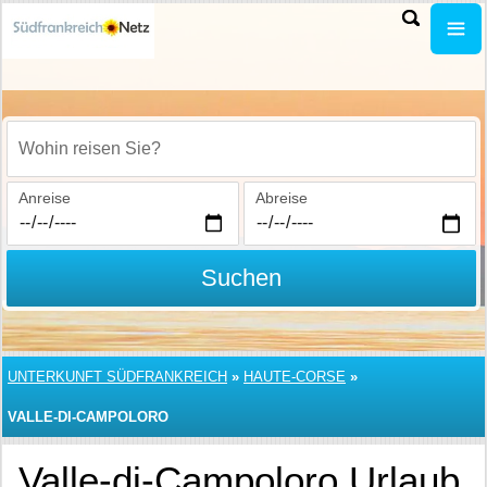
Wohin reisen Sie?
Anreise
Abreise
Suchen
UNTERKUNFT SÜDFRANKREICH
»
HAUTE-CORSE
»
VALLE-DI-CAMPOLORO
Valle-di-Campoloro Urlaub