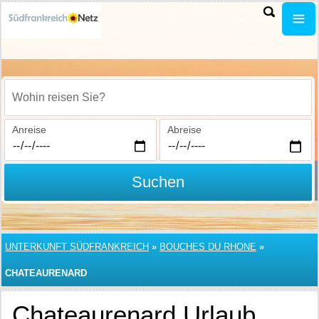
Wohin reisen Sie?
Anreise
Abreise
Suchen
UNTERKUNFT SÜDFRANKREICH
»
BOUCHES DU RHONE
»
CHATEAURENARD
Chateaurenard Urlaub