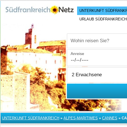
UNTERKUNFT SÜDFRANK
URLAUB SÜDFRANKREICH
Wohin reisen Sie?
Anreise
UNTERKUNFT SÜDFRANKREICH
»
ALPES-MARITIMES
»
CANNES
»
CA