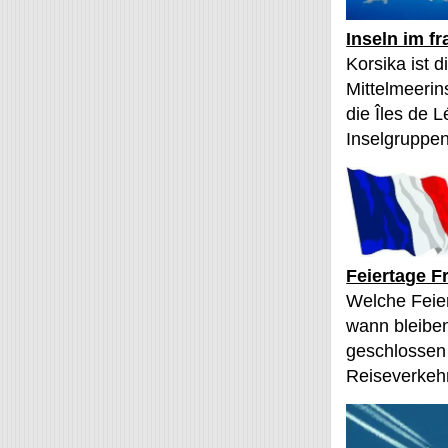
Inseln im f
Korsika ist 
Mittelmeerin
die Îles de L
Inselgruppen
Feiertage F
Welche Feier
wann bleibe
geschlossen
Reiseverkehr