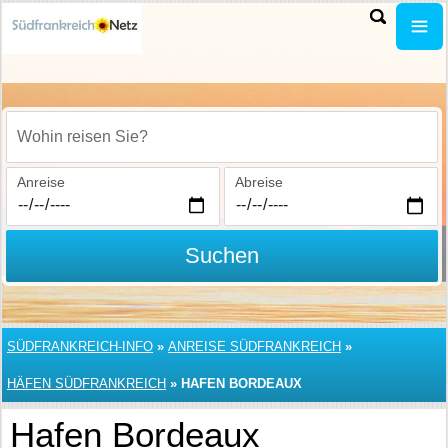
Wohin reisen Sie?
Anreise
Abreise
Suchen
SÜDFRANKREICH-INFO
»
ANREISE SÜDFRANKREICH
»
HÄFEN SÜDFRANKREICH
»
HAFEN BORDEAUX
Hafen Bordeaux