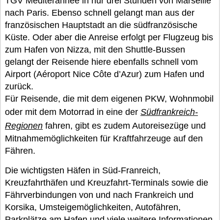
TGV Mediterannée in nur drei Stunden von Marseille
nach Paris. Ebenso schnell gelangt man aus der
französischen Hauptstadt an die südfranzösische
Küste. Oder aber die Anreise erfolgt per Flugzeug bis
zum Hafen von Nizza, mit den Shuttle-Bussen
gelangt der Reisende hiere ebenfalls schnell vom
Airport (Aéroport Nice Côte d’Azur) zum Hafen und
zurück.
Für Reisende, die mit dem eigenen PKW, Wohnmobil
oder mit dem Motorrad in eine der
Südfrankreich-
Regionen
fahren, gibt es zudem Autoreisezüge und
Mitnahmemöglichkeiten für Kraftfahrzeuge auf den
Fähren.
Die wichtigsten Häfen in Süd-Franreich,
Kreuzfahrthäfen und Kreuzfahrt-Terminals sowie die
Fährverbindungen von und nach Frankreich und
Korsika, Umsteigemöglichkeiten, Autofähren,
Parkplätze am Hafen und viele weitere Informationen