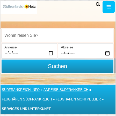
Wohin reisen Sie?
Anreise
Abreise
Suchen
SÜDFRANKREICH-INFO
»
ANREISE SÜDFRANKREICH
»
FLUGHÄFEN SÜDFRANKREICH
»
FLUGHAFEN MONTPELLIER
»
SERVICES UND UNTERKUNFT