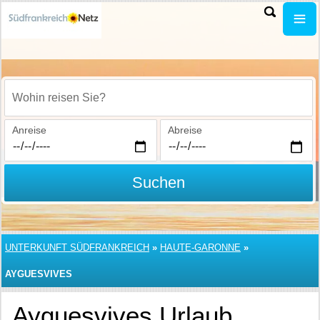
Wohin reisen Sie?
Anreise
Abreise
Suchen
UNTERKUNFT SÜDFRANKREICH
»
HAUTE-GARONNE
»
AYGUESVIVES
Ayguesvives Urlaub