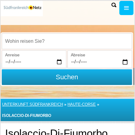
Wohin reisen Sie?
Anreise
Abreise
Suchen
UNTERKUNFT SÜDFRANKREICH
»
HAUTE-CORSE
»
ISOLACCIO-DI-FIUMORBO
Isolaccio-Di-Fiumorbo