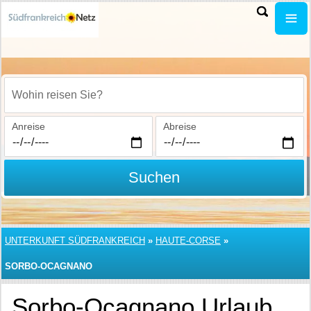
Wohin reisen Sie?
Anreise
Abreise
Suchen
UNTERKUNFT SÜDFRANKREICH
»
HAUTE-CORSE
»
SORBO-OCAGNANO
Sorbo-Ocagnano Urlaub