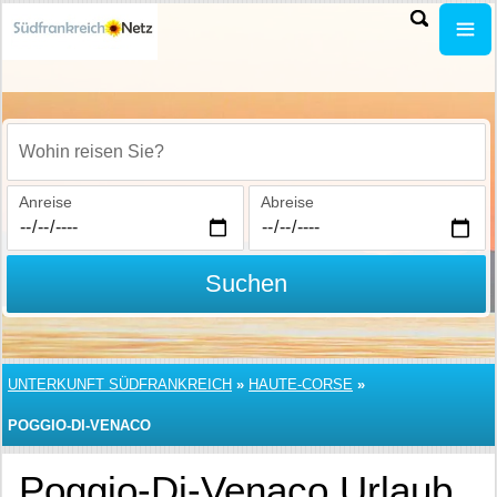
Wohin reisen Sie?
Anreise
Abreise
Suchen
UNTERKUNFT SÜDFRANKREICH
»
HAUTE-CORSE
»
POGGIO-DI-VENACO
Poggio-Di-Venaco Urlaub