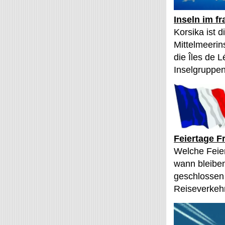
Inseln im f
Korsika ist 
Mittelmeerin
die Îles de L
Inselgruppen
Feiertage F
Welche Feier
wann bleibe
geschlossen
Reiseverkehr