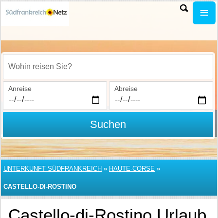
Wohin reisen Sie?
Anreise
Abreise
Suchen
UNTERKUNFT SÜDFRANKREICH
»
HAUTE-CORSE
»
CASTELLO-DI-ROSTINO
Castello-di-Rostino Urlaub