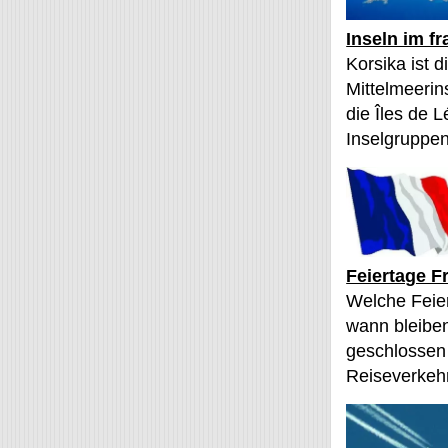
Inseln im f
Korsika ist 
Mittelmeerin
die Îles de L
Inselgruppen
Feiertage F
Welche Feier
wann bleibe
geschlossen
Reiseverkehr