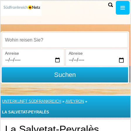
Wohin reisen Sie?
Anreise
Abreise
Suchen
UNTERKUNFT SÜDFRANKREICH
»
AVEYRON
»
LA SALVETAT-PEYRALÈS
La Salvetat-Peyralès