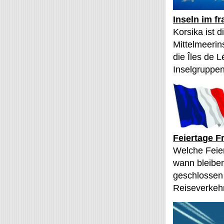
Inseln im f
Korsika ist 
Mittelmeerin
die Îles de L
Inselgruppen
Feiertage F
Welche Feier
wann bleibe
geschlossen
Reiseverkehr