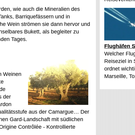
rden, wie auch die Mineralien des
Tanks, Barriquefässern und in
che Wein strömen sie dann hervor und
selbares Bukett, als begleiter zu
nden Tages.
Flughäfen S
Welcher Flu
Reiseziel in
ordnet wichti
en Weinen
Marseille, T
te
lde
s der
ardon
alitätsstufe aus der Camargue… Der
chen Gard-Landschaft mit südlichen
rigine Contrôlée - Kontrollierte