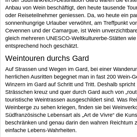
In der Südfrankreich-Destination Gard waren die ers
Anbau von Wein beschäftigt, den heute tausende Tou
oder Reiseteilnehmer geniessen. Da, wo heute ein pa
sonnenhungrige Urlauber verwöhnt, am Treffpunkt vo
Cevennen und der Camargue, ist Wein unverzichtbarer
gleich mehreren UNESCO-Weltkulturerbe-Stätten wie
entsprechend hoch geschätzt.
Weintouren durchs Gard
Auf Strassen und Wegen im Gard, bei einer Wanderun
herrlichen Ausritten begegnet man in fast 200 Wein
Winzern im Gard auf Schritt und Tritt. Deshalb sprich
Strässchen kreuz und quer durch Gard auch von „route
touristische Weintrassen ausgeschildert sind. Was Re
Weinberge zu sehen kriegen, finden sie bei Weinverk
Südfranzösische Lebensart als „Art de Vivre“ die Kuns
beschränken und genau darin den wahren Reichtum z
einfache Lebens-Wahrheiten.