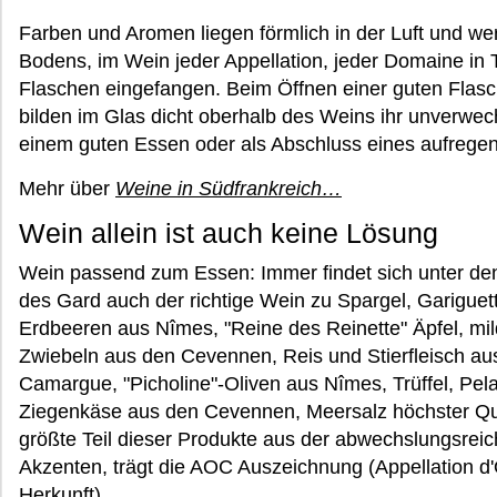
Farben und Aromen liegen förmlich in der Luft und we
Bodens, im Wein jeder Appellation, jeder Domaine in 
Flaschen eingefangen. Beim Öffnen einer guten Flas
bilden im Glas dicht oberhalb des Weins ihr unverwech
einem guten Essen oder als Abschluss eines aufrege
Mehr über
Weine in Südfrankreich…
Wein allein ist auch keine Lösung
Wein passend zum Essen: Immer findet sich unter d
des Gard auch der richtige Wein zu Spargel, Gariguet
Erdbeeren aus Nîmes, "Reine des Reinette" Äpfel, mi
Zwiebeln aus den Cevennen, Reis und Stierfleisch au
Camargue, "Picholine"-Oliven aus Nîmes, Trüffel, Pel
Ziegenkäse aus den Cevennen, Meersalz höchster Qu
größte Teil dieser Produkte aus der abwechslungsrei
Akzenten, trägt die AOC Auszeichnung (Appellation d'O
Herkunft).