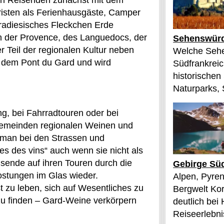
ten Reisenden zunächst mit dem
risten als Ferienhausgäste, Camper
radiesisches Fleckchen Erde
n der Provence, des Languedocs, der
Sehenswürd
 Teil der regionalen Kultur neben
Welche Sehe
 dem Pont du Gard und wird
Südfrankreic
historischen
Naturparks, 
g, bei Fahrradtouren oder bei
-Gemeinden regionalen Weinen und
t man bei den Strassen und
s des vins“ auch wenn sie nicht als
isende auf ihren Touren durch die
Gebirge Süd
ostungen im Glas wieder.
Alpen, Pyren
t zu leben, sich auf Wesentliches zu
Bergwelt Kor
u finden – Gard-Weine verkörpern
deutlich bei
Reiseerlebnis