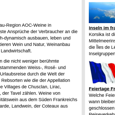
bau-Region AOC-Weine in
Inseln im f
hste Ansprüche der Verbraucher an die
Korsika ist 
isch-dynamisch ausbauen, leben und
Mittelmeerin
ktieren Wein und Natur, Weinanbau
die Îles de L
 Landwirtschaft.
Inselgruppen
an die nicht weniger berühmte
ier stammenden Weiss-, Rosé- und
Urlaubsreise durch die Welt der
 Rebsorten wie die der Appellation
 Villages de Chusclan, Lirac,
Feiertage F
 der Tavel zählen. Weine von
Welche Feier
itätswein aus dem Süden Frankreichs
wann bleibe
garde, Landwein, der Coteaux aus
geschlossen
Reiseverkehr