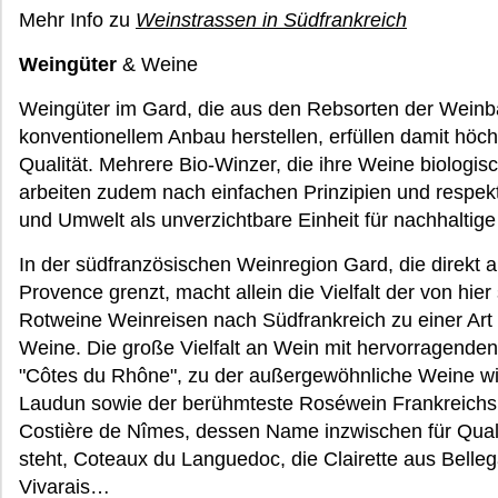
Mehr Info zu
Weinstrassen in Südfrankreich
Weingüter
& Weine
Weingüter im Gard, die aus den Rebsorten der Wein
konventionellem Anbau herstellen, erfüllen damit höc
Qualität. Mehrere Bio-Winzer, die ihre Weine biolog
arbeiten zudem nach einfachen Prinzipien und respe
und Umwelt als unverzichtbare Einheit für nachhaltige
In der südfranzösischen Weinregion Gard, die direkt 
Provence grenzt, macht allein die Vielfalt der von h
Rotweine Weinreisen nach Südfrankreich zu einer Art 
Weine. Die große Vielfalt an Wein mit hervorragenden
"Côtes du Rhône", zu der außergewöhnliche Weine wie
Laudun sowie der berühmteste Roséwein Frankreichs,
Costière de Nîmes, dessen Name inzwischen für Qual
steht, Coteaux du Languedoc, die Clairette aus Belle
Vivarais…