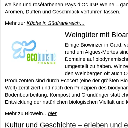
weißen und roséfarbenen Pays d’Oc IGP Weine – gan
Aromen, Düften und Geschmack verführen lassen.
Mehr zur
Küche in Südfrankreich…
Weingüter mit Bioa
Einige Biowinzer in Gard, 
rund um Aigues-Mortes sind
Domaine auf biodynamisch
umgestellt zu haben. Winz
den Weinbergen oft auch Ol
Produzenten sind durch Ecocert (eine der größten Bioz
Welt) zertifiziert und nach den Prinzipien des biody
Bodenbearbeitung, Kompost und Gründünger statt che
Entwicklung der natürlichen biologischen Vielfalt u
Mehr zu Biowein…
hier
Kultur und Geschichte – erleben und 