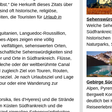
bst.“ Die Herkunft dieses Zitats über
ind oft historische, religiöse,
ten, die Touristen für
Urlaub in
Sehenswürd
Welche Sehe
Südfrankreic
quitanien, Languedoc-Roussillion,
historischen
s-Alpes zeigen eine völlig
Naturparks, 
 vielfältigen, sehenswerten Orten,
schaftliche Sehenswürdigkeiten sind
 und Orte in Südfrankreich. Flüsse,
eche oder der weltberühmte Canal
 zugleich Ziel von Touren, Routen,
iseziel. Je nach Urlaubsziel und Lage
Gebirge Süd
tour oder eine Wanderung zur
Alpen, Pyren
Bergwelt Kor
orsika, Iles d’Hyeres) und die Strände
deutlich bei
n Küsten Südfrankreich und die
Reiseerlebnis