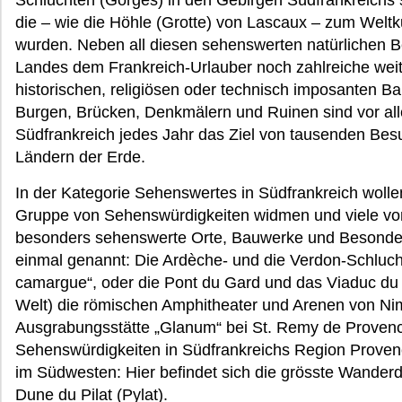
Schluchten (Gorges) in den Gebirgen Südfrankreichs 
die – wie die Höhle (Grotte) von Lascaux – zum Welt
wurden. Neben all diesen sehenswerten natürlichen B
Landes dem Frankreich-Urlauber noch zahlreiche weit
historischen, religiösen oder technisch imposanten B
Burgen, Brücken, Denkmälern und Ruinen sind vor al
Südfrankreich jedes Jahr das Ziel von tausenden Bes
Ländern der Erde.
In der Kategorie Sehenswertes in Südfrankreich wolle
Gruppe von Sehenswürdigkeiten widmen und viele von 
besonders sehenswerte Orte, Bauwerke und Besonderh
einmal genannt: Die Ardèche- und die Verdon-Schlucht
camargue“, oder die Pont du Gard und das Viaduc du
Welt) die römischen Amphitheater und Arenen von Ni
Ausgrabungsstätte „Glanum“ bei St. Remy de Provenc
Sehenswürdigkeiten in Südfrankreichs Region Proven
im Südwesten: Hier befindet sich die grösste Wanderd
Dune du Pilat (Pylat).