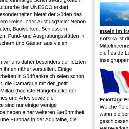
sind einmalige Sehenswürdigkeiten,
kulturerbe der UNESCO erklärt
esonderheiten bietet der Süden des
ere Reise- oder Ausflusgziele: Neben
auten, Bauwerken, Schlössern,
Inseln im f
lem Fund- und Ausgrabungsstätten in
Korsika ist 
uchern und Gästen aus vielen
Mittelmeerin
die Îles de L
Inselgruppen
n wir uns daher besonders der letzten
ihnen näher vorstellen. Einige
eiten in Südfrankreich seien schon
, die Camargue mit der „petit
 Millau (höchste Hängebrücke der
mes und Arles sowie die
Feiertage F
e sind nur einige wenige
Welche Feier
ce neben einer weiteren Berühmtheit
wann bleibe
üne Europas in der Aquitaine, die
geschlossen
Reiseverkehr