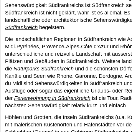
Sehenswürdigkeit Südfrankreichs ist Südfrankreich sel
Südfrankreich ist nicht geklärt, wahr ist es allemal. Es s
landschaftliche oder architektonische Sehenswürdigkei
Südfrankreich
begeistern.
Die landschaftlichen Regionen in Südfrankreich wie A
Midi-Pyrénées, Provence-Alpes-Côte d'Azur und Rhône
unterschiedliche und reizvolle Landschaft mit äusserst
Plätzen und Gebäuden in Südfrankreich. Weitere land
die
Naturparks Südfrankreich
und die schönsten Dörfer
Kanäle und Seen wie Rhone, Garonne, Dordogne, Ard
du Midi sind Sehenswürdigkeiten in Südfrankreich und
Ausflüge oder sogar das eigentliche Urlaubs- oder Re
der
Ferienwohnung in Südfrankreich
ist die Tour, Rad
nächsten Sehenswürdigkeit relativ kurz und einfach.
Höhlen und Grotten, die Inseln Südfrankreichs (u.a. K
mit malerischen Küstenorten und Hafenstädten vor de