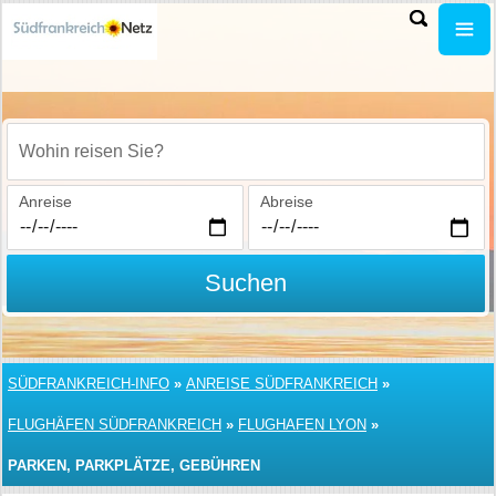
Wohin reisen Sie?
Anreise
Abreise
Suchen
SÜDFRANKREICH-INFO
»
ANREISE SÜDFRANKREICH
»
FLUGHÄFEN SÜDFRANKREICH
»
FLUGHAFEN LYON
»
PARKEN, PARKPLÄTZE, GEBÜHREN