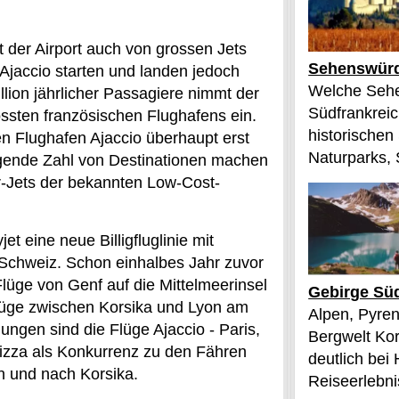
t der Airport auch von grossen Jets
Sehenswürd
 Ajaccio starten und landen jedoch
Welche Sehe
llion jährlicher Passagiere nimmt der
Südfrankreic
rössten französischen Flughafens ein.
historischen
en Flughafen Ajaccio überhaupt erst
Naturparks, 
igende Zahl von Destinationen machen
er-Jets der bekannten Low-Cost-
et eine neue Billigfluglinie mit
 Schweiz. Schon einhalbes Jahr zuvor
Flüge von Genf auf die Mittelmeerinsel
Gebirge Süd
flüge zwischen Korsika und Lyon am
Alpen, Pyren
ungen sind die Flüge Ajaccio - Paris,
Bergwelt Kor
 Nizza als Konkurrenz zu den Fähren
deutlich bei
n und nach Korsika.
Reiseerlebnis