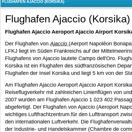
FLUGHAFEN AJACCIO (KORSIKA)
Flughafen Ajaccio (Korsika)
Flughafen Ajaccio Aeroport Ajaccio Airport Korsik
Der Flughafen von
Ajaccio
(Aerport Napoléon Bonapa
LFKJ liegt im Süden Frankreichs auf der Mittelmeerin
Flughafens von Ajaccio lautete Campo dell'Oro. Flugha
Korsika ist ein Flughafen des südfranzösischen Depa
Flughafen der Insel Korsika und liegt 5 km von der Sta
Am Flughafen Ajaccio Aeroport Ajaccio Airport Korsika 
Reiseflugverkehr mit zahlreichen Linienflügen von un
2007 wurden am Flughafen Ajaccio 1 023 402 Passagie
abgefertigt. Der Flughafen von Ajaccio (Aeroport Napo
wichtiges Luftfrachtzentrum.für den Lufttransport zwi
den internationalen Luftverkehr. Die Flughafenverwal
der Industrie- und Handelskammer (Chambre de commer