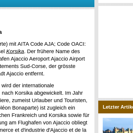
a
rte) mit AITA Code AJA; Code OACI:
sel
Korsika
. Der frühere Name des
fen Ajaccio Aeroport Ajaccio Airport
rtements Sud-Corse, der grösste
dt Ajaccio entfernt.
wird der internationale
d nach Korsika abgewickelt. Im Jahr
re, zumeist Urlauber und Touristen,
Letzter Artik
léon Bonaparte) ist zugleich ein
schen Frankreich und Korsika sowie für
tung am Flughafen von Ajaccio obliegt
ce et d'industrie d'Ajaccio et de la