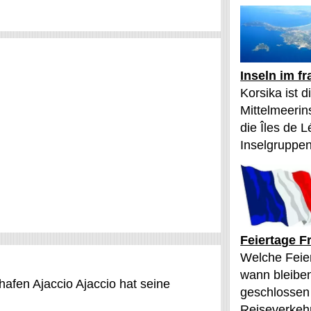
Inseln im f
Korsika ist 
Mittelmeerin
die Îles de L
Inselgruppen
Feiertage F
Welche Feier
wann bleibe
fen Ajaccio Ajaccio hat seine
geschlossen
Reiseverkehr