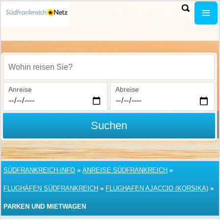
Wohin reisen Sie?
Anreise
Abreise
Suchen
SÜDFRANKREICH-INFO
»
ANREISE SÜDFRANKREICH
»
FLUGHÄFEN SÜDFRANKREICH
»
FLUGHAFEN AJACCIO (KORSIKA)
»
PARKEN UND MIETWAGEN