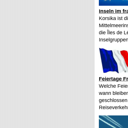
Inseln im f
Korsika ist 
Mittelmeerin
die Îles de L
Inselgruppen
Feiertage F
Welche Feier
wann bleibe
geschlossen
Reiseverkehr