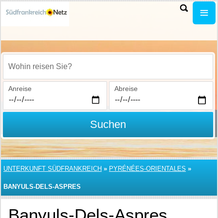
Wohin reisen Sie?
Anreise
Abreise
Suchen
UNTERKUNFT SÜDFRANKREICH
»
PYRÉNÉES-ORIENTALES
»
BANYULS-DELS-ASPRES
Banyuls-Dels-Aspres