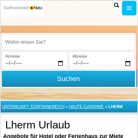
Wohin reisen Sie?
Anreise
Abreise
Suchen
UNTERKUNFT SÜDFRANKREICH
»
HAUTE-GARONNE
»
LHERM
Lherm Urlaub
Angebote für Hotel oder Ferienhaus zur Miete