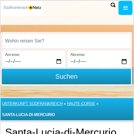
Wohin reisen Sie?
Anreise
Abreise
Suchen
UNTERKUNFT SÜDFRANKREICH
»
HAUTE-CORSE
»
SANTA-LUCIA-DI-MERCURIO
Santa-Lucia-di-Mercurio