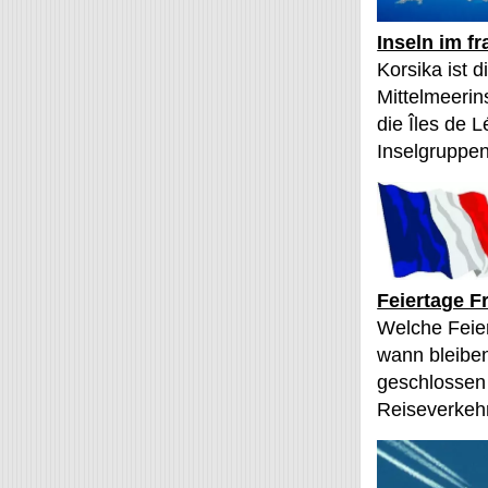
Inseln im f
Korsika ist 
Mittelmeerin
die Îles de L
Inselgruppen
Feiertage F
Welche Feier
wann bleibe
geschlossen
Reiseverkehr