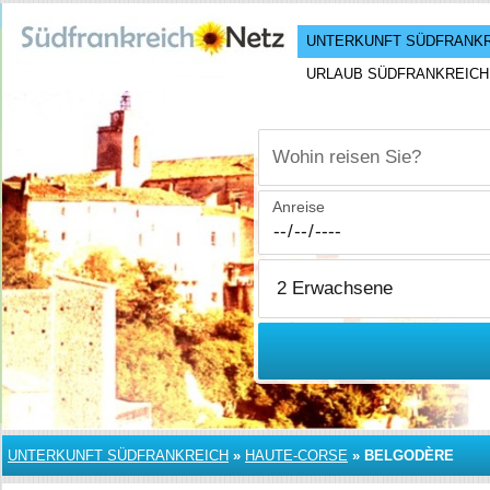
UNTERKUNFT SÜDFRANK
URLAUB SÜDFRANKREICH
Wohin reisen Sie?
Anreise
UNTERKUNFT SÜDFRANKREICH
»
HAUTE-CORSE
»
BELGODÈRE