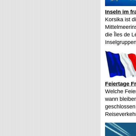
Inseln im f
Korsika ist 
Mittelmeerin
die Îles de L
Inselgruppen
Feiertage F
Welche Feier
wann bleibe
geschlossen
Reiseverkehr