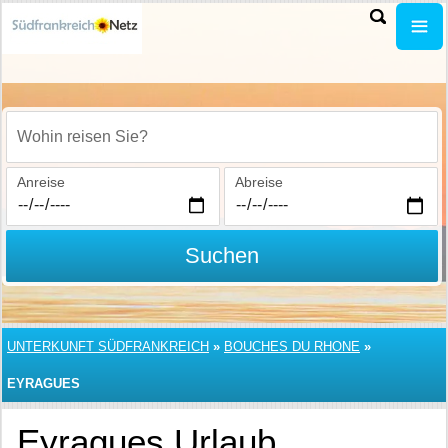
Wohin reisen Sie?
Anreise
Abreise
Suchen
UNTERKUNFT SÜDFRANKREICH
»
BOUCHES DU RHONE
»
EYRAGUES
Eyragues Urlaub