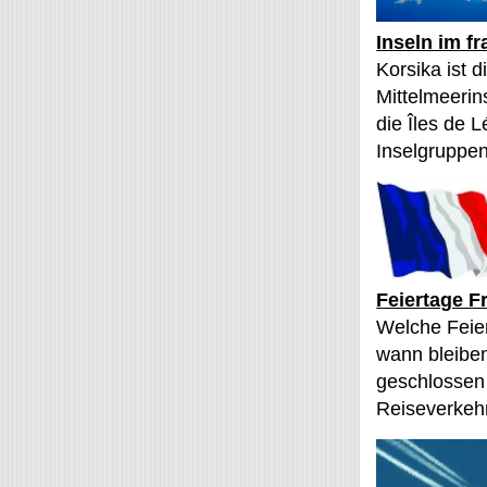
Inseln im f
Korsika ist 
Mittelmeerin
die Îles de L
Inselgruppen
Feiertage F
Welche Feier
wann bleibe
geschlossen
Reiseverkehr