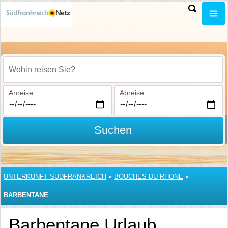
Wohin reisen Sie?
Anreise
Abreise
Suchen
UNTERKUNFT SÜDFRANKREICH
»
BOUCHES DU RHONE
»
BARBENTANE
Barbentane Urlaub