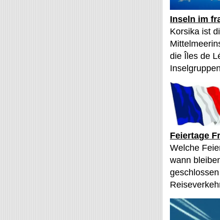
Inseln im f
Korsika ist 
Mittelmeerin
die Îles de L
Inselgruppen
Feiertage F
Welche Feier
wann bleibe
geschlossen
Reiseverkehr