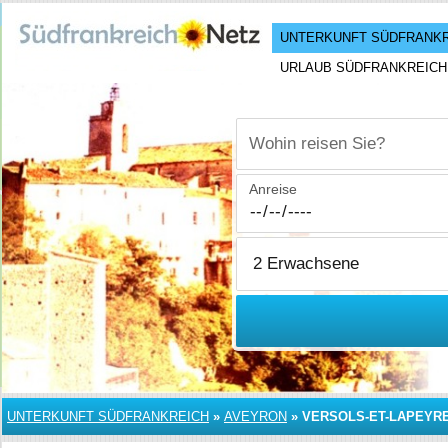
UNTERKUNFT SÜDFRANK
URLAUB SÜDFRANKREICH
Wohin reisen Sie?
Anreise
UNTERKUNFT SÜDFRANKREICH
»
AVEYRON
»
VERSOLS-ET-LAPEYR