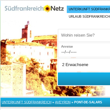
UNTERKUNFT SÜDFRANK
URLAUB SÜDFRANKREICH
Wohin reisen Sie?
Anreise
UNTERKUNFT SÜDFRANKREICH
»
AVEYRON
»
PONT-DE-SALARS