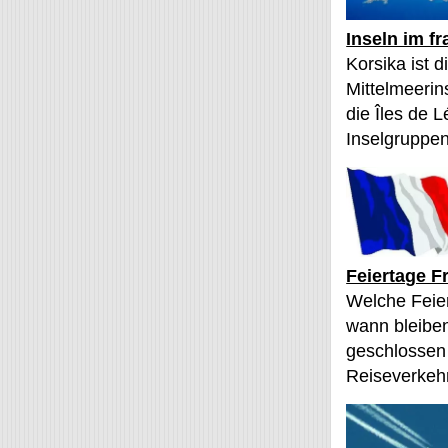
Inseln im f
Korsika ist 
Mittelmeerin
die Îles de L
Inselgruppen
Feiertage F
Welche Feier
wann bleibe
geschlossen
Reiseverkehr