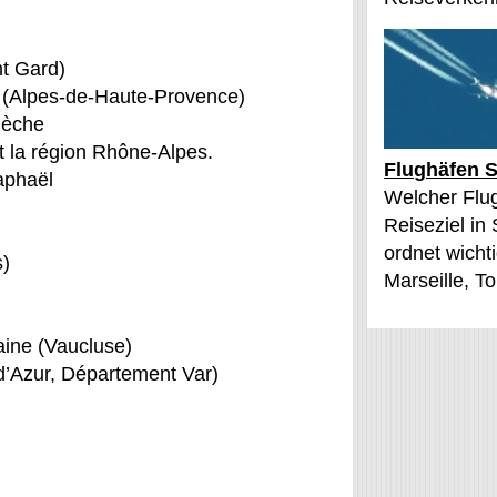
t Gard)
 (Alpes-de-Haute-Provence)
dèche
t la région Rhône-Alpes.
Flughäfen S
aphaël
Welcher Flu
Reiseziel in
ordnet wichti
s)
Marseille, T
ine (Vaucluse)
d’Azur, Département Var)