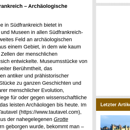
ankreich – Archäologische
e in Südfrankreich bietet in
 und Museen in allen Südfrankreich-
weites Feld an archäologischen
us einem Gebiet, in dem wie kaum
r Zellen der menschlichen
sich entwickelte. Museumsstücke von
weiter Berühmtheit, das
 antiker und prähistorischer
Stücke zu ganzen Geschichten und
rer menschlicher Evolution,
lege für oder gegen wissenschaftliche
 das leisten Archäologen bis heute. Im
Letzter Artik
utavel (https://www.tautavel.com),
 aus der nahegelegenen
Grotte
ern geborgen wurde, bekommt man –