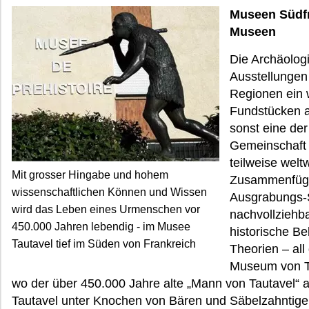
Museen Südfr
Museen
Die Archäologi
Ausstellungen
Regionen ein 
Fundstücken a
sonst eine de
Gemeinschaft 
teilweise welt
Mit grosser Hingabe und hohem
Zusammenfügen
wissenschaftlichen Können und Wissen
Ausgrabungs-
wird das Leben eines Urmenschen vor
nachvollziehba
450.000 Jahren lebendig - im Musee
historische Be
Tautavel tief im Süden von Frankreich
Theorien – all
Museum von Ta
wo der über 450.000 Jahre alte „Mann von Tautavel“
Tautavel unter Knochen von Bären und Säbelzahntig