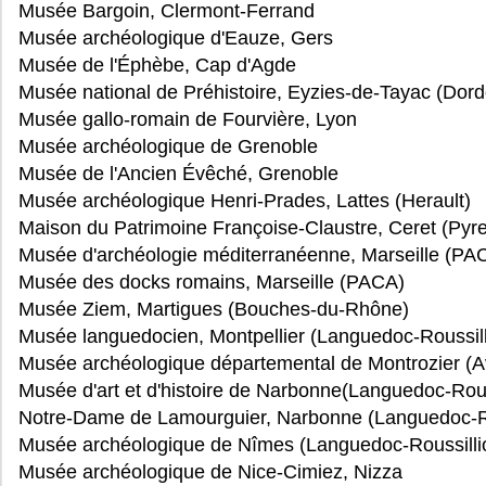
Musée Bargoin, Clermont-Ferrand
Musée archéologique d'Eauze, Gers
Musée de l'Éphèbe, Cap d'Agde
Musée national de Préhistoire, Eyzies-de-Tayac (Dor
Musée gallo-romain de Fourvière, Lyon
Musée archéologique de Grenoble
Musée de l'Ancien Évêché, Grenoble
Musée archéologique Henri-Prades, Lattes (Herault)
Maison du Patrimoine Françoise-Claustre, Ceret (Pyr
Musée d'archéologie méditerranéenne, Marseille (PA
Musée des docks romains, Marseille (PACA)
Musée Ziem, Martigues (Bouches-du-Rhône)
Musée languedocien, Montpellier (Languedoc-Roussill
Musée archéologique départemental de Montrozier (A
Musée d'art et d'histoire de Narbonne(Languedoc-Rous
Notre-Dame de Lamourguier, Narbonne (Languedoc-Ro
Musée archéologique de Nîmes (Languedoc-Roussilli
Musée archéologique de Nice-Cimiez, Nizza