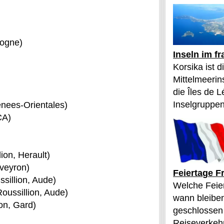
dogne)
Inseln im f
Korsika ist 
Mittelmeerin
die Îles de L
Inselgruppen
enees-Orientales)
CA)
ion, Herault)
veyron)
Feiertage F
sillion, Aude)
Welche Feier
ussillion, Aude)
wann bleibe
on, Gard)
geschlossen
Reiseverkehr