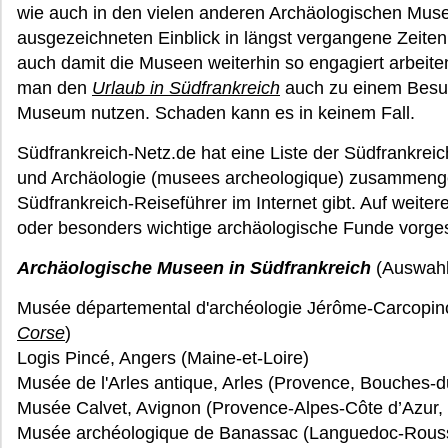
wie auch in den vielen anderen Archäologischen Mus
ausgezeichneten Einblick in längst vergangene Zeiten
auch damit die Museen weiterhin so engagiert arbeiten
man den
Urlaub in Südfrankreich
auch zu einem Besuc
Museum nutzen. Schaden kann es in keinem Fall.
Südfrankreich-Netz.de hat eine Liste der Südfrankre
und Archäologie (musees archeologique) zusammenges
Südfrankreich-Reiseführer im Internet gibt. Auf weit
oder besonders wichtige archäologische Funde vorgest
Archäologische Museen in Südfrankreich
(Auswahl
Musée départemental d'archéologie Jérôme-Carcopino, 
Corse
)
Logis Pincé, Angers (Maine-et-Loire)
Musée de l'Arles antique, Arles (Provence, Bouches-
Musée Calvet, Avignon (Provence-Alpes-Côte d’Azur,
Musée archéologique de Banassac (Languedoc-Roussi