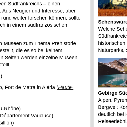
een Südfrankreichs – einen
. Aus Neugier und Interesse, aber
 und weiter forschen können, sollte
Sehenswürd
h in einem südfranzösischen
Welche Sehe
Südfrankreic
historischen
ich-Museen zum Thema Prehistorie
Naturparks, 
tellt, die es so bei keinem
eren Seiten werden einzelne Museen
ellt.
)
Fort de Matra in Aléria (
Haute-
Gebirge Süd
Alpen, Pyren
Bergwelt Kor
du-Rhône)
deutlich bei
 Département Vaucluse)
Reiseerlebnis
llion)