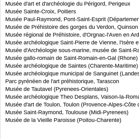
Musée d'art et d'archéologie du Périgord, Perigeux
Musée Sainte-Croix, Poitiers
Musée Paul-Raymond, Pont-Saint-Esprit (Départemen
Musée de Préhistoire des gorges du Verdon, Quinson
Musée régional de Préhistoire, d'Orgnac-l'Aven en Ar
Musée archéologique Saint-Pierre de Vienne, l'Isère e
Musée d'Archéologie sous-marine, musée de Saint-R
Musée gallo-romain de Saint-Romain-en-Gal (Rhone)
Musée archéologique de Saintes (Charente-Maritime)
Musée archéologique municipal de Sanguinet (Lande
Parc pyrénéen de l'art préhistorique, Tarascon
Musée de Tautavel (Pyrenees-Orientales)
Musée archéologique Theo Desplans, Vaison-la-Roma
Musée d'art de Toulon, Toulon (Provence-Alpes-Côte 
Musée Saint-Raymond, Toulouse (Midi-Pyrenees)
Musée de la Vieille Paroisse (Poitou-Charente)