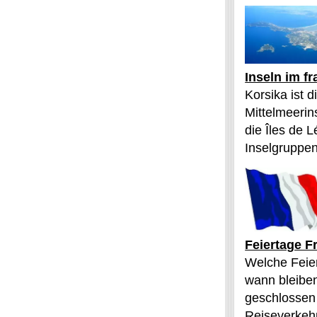
Inseln im f
Korsika ist 
Mittelmeerin
die Îles de L
Inselgruppen
Feiertage F
Welche Feier
wann bleibe
geschlossen
Reiseverkehr