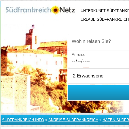
UNTERKUNFT SÜDFRANK
URLAUB SÜDFRANKREICH
Wohin reisen Sie?
Anreise
SÜDFRANKREICH-INFO
»
ANREISE SÜDFRANKREICH
»
HÄFEN SÜDF