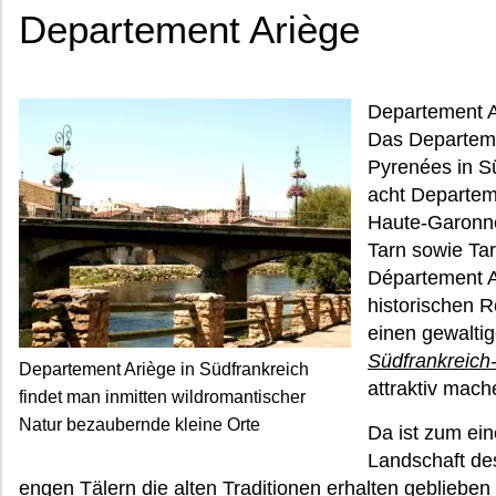
Departement Ariège
Departement A
Das Departemen
Pyrenées in S
acht Departem
Haute-Garonne
Tarn sowie Ta
Département A
historischen 
einen gewaltig
Südfrankreich
Departement Ariège in Südfrankreich
attraktiv mach
findet man inmitten wildromantischer
Natur bezaubernde kleine Orte
Da ist zum ein
Landschaft de
engen Tälern die alten Traditionen erhalten gebliebe