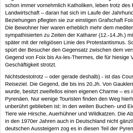
schon immer vornehmlich Katholiken, leben trotz des 
Landwirtschaft – daran hat sich im Laufe der Jahrhu
Beziehungen pflegten sie zur einstigen Grafschaft Foi
Die Bewohner hier waren erheblich mehr dem mediter
sympathisierten zu Zeiten der Katharer (12.-14.Jh.) m
später mit der religiösen Linie des Protestantismus.
spürt der Besucher den Gegensatz zwischen dem ver
Gegend von Foix bis Ax-les-Thermes, die für hiesige 
Geschäftigkeit strotzt.
Nichtsdestotrotz – oder gerade deshalb) - ist das Co
Reiseziel. Die Gegend, die bis ins 20.Jh. Von Gaukl
wurde, besitzt zweifellos einen eigenen Charme – es is
Pyrenäen. Nur wenige Touristen finden den Weg hierhe
unberührt geblieben ist: In den weiten Buchen- und E
Tiere wie Hirsche, Auerhühner und Wildkatzen. Die A
in den 1970er Jahren auch in Deutschland nicht gänz
deutschen Aussteigern zog es in diesen Teil der Pyre