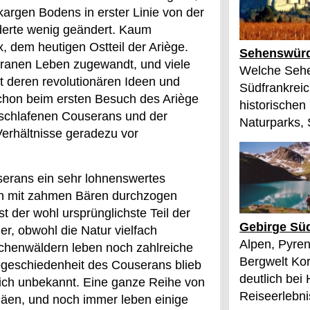
kargen Bodens in erster Linie von der
nderte wenig geändert. Kaum
x, dem heutigen Ostteil der Ariège.
Sehenswürd
ranen Leben zugewandt, und viele
Welche Sehe
it deren revolutionären Ideen und
Südfrankreic
 Schon beim ersten Besuch des Ariège
historischen
schlafenen Couserans und der
Naturparks, 
Verhältnisse geradezu vor
userans ein sehr lohnenswertes
ern mit zahmen Bären durchzogen
t der wohl ursprünglichste Teil der
Gebirge Süd
r, obwohl die Natur vielfach
Alpen, Pyren
ichenwäldern leben noch zahlreiche
Bergwelt Kor
bgeschiedenheit des Couserans blieb
deutlich bei
lich unbekannt. Eine ganze Reihe von
Reiseerlebnis
näen, und noch immer leben einige