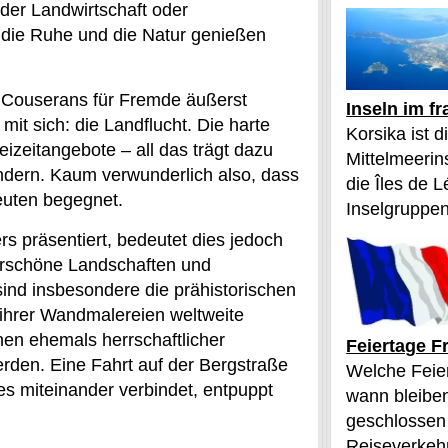
der Landwirtschaft oder
e die Ruhe und die Natur genießen
 Couserans für Fremde äußerst
Inseln im f
 mit sich: die Landflucht. Die harte
Korsika ist 
izeitangebote – all das trägt dazu
Mittelmeerin
ndern. Kaum verwunderlich also, dass
die Îles de L
euten begegnet.
Inselgruppen
rs präsentiert, bedeutet dies jedoch
erschöne Landschaften und
ind insbesondere die prähistorischen
d ihrer Wandmalereien weltweite
nen ehemals herrschaftlicher
Feiertage F
rden. Eine Fahrt auf der Bergstraße
Welche Feier
s miteinander verbindet, entpuppt
wann bleibe
geschlossen
Reiseverkehr