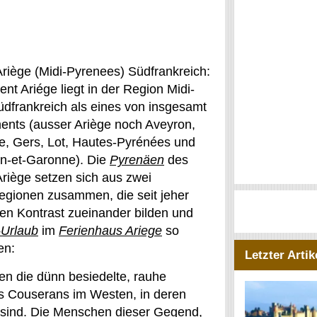
riège (Midi-Pyrenees) Südfrankreich:
t Ariége liegt in der Region Midi-
üdfrankreich als eines von insgesamt
ents (ausser Ariège noch Aveyron,
, Gers, Lot, Hautes-Pyrénées und
rn-et-Garonne). Die
Pyrenäen
des
riège setzen sich aus zwei
Regionen zusammen, die seit jeher
en Kontrast zueinander bilden und
-Urlaub
im
Ferienhaus Ariege
so
en:
Letzter Artik
en die dünn besiedelte, rauhe
s Couserans im Westen, in deren
n sind. Die Menschen dieser Gegend,