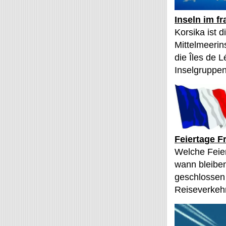
Inseln im f
Korsika ist 
Mittelmeerin
die Îles de L
Inselgruppen
Feiertage F
Welche Feier
wann bleibe
geschlossen
Reiseverkehr