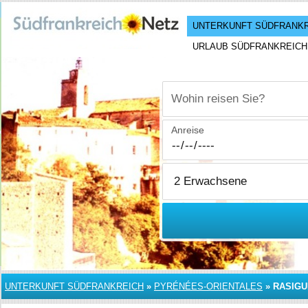
UNTERKUNFT SÜDFRANK
URLAUB SÜDFRANKREICH
Wohin reisen Sie?
Anreise
UNTERKUNFT SÜDFRANKREICH
»
PYRÉNÉES-ORIENTALES
»
RASIG